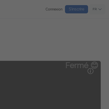
S’inscrire
Connexion
FR
Fermé 😊