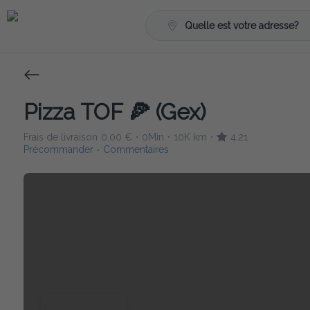
Quelle est votre adresse?
Pizza TOF 🍕 (Gex)
Frais de livraison
0.00 €
0Min
10K km
4.21
•
•
•
Précommander
Commentaires
•