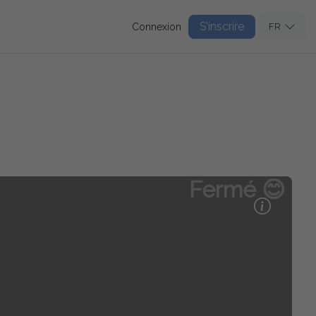
S’inscrire
Connexion
FR
Fermé 😊