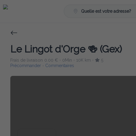
Quelle est votre adresse?
Le Lingot d'Orge 🍻 (Gex)
Frais de livraison
0.00 €
0Min
10K km
5
•
•
•
Précommander
Commentaires
•