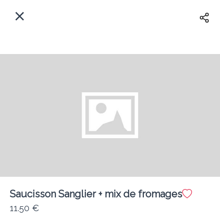
FR
Accueil
Votre adresse ?
Se Connecter
Au plus vite
Livraison
Créer Compte
Saucisson Sanglier + mix de fromages
Le Lingot d'Orge 🍻 (Gex)
11.50 €
Frais de livraison
0.00 €
0Min
10K km
5
•
•
•