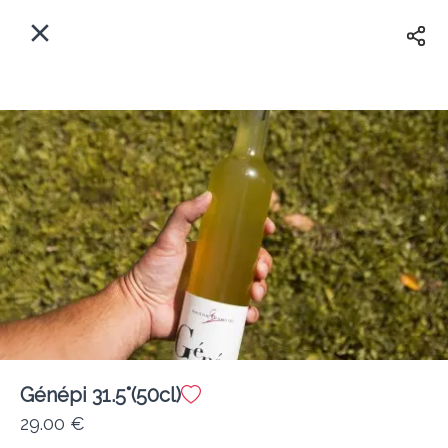
FR
Accueil
Votre adresse ?
Se Connecter
Au plus vite
Livraison
Créer Compte
Génépi 31.5°(50cl)
Le Lingot d'Orge 🍻 (Gex)
29.00 €
Frais de livraison
0.00 €
0Min
10K km
5
•
•
•