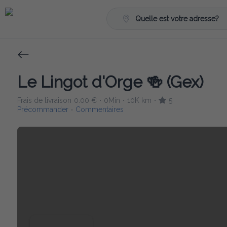
Quelle est votre adresse?
Le Lingot d'Orge 🍻 (Gex)
Frais de livraison
0.00 €
0Min
10K km
5
•
•
•
Précommander
Commentaires
•