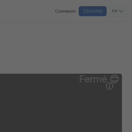
S’inscrire
Connexion
FR
Fermé 😊