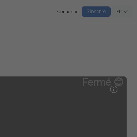
S’inscrire
Connexion
FR
Fermé 😊