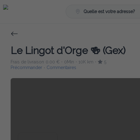
Quelle est votre adresse?
Le Lingot d'Orge 🍻 (Gex)
Frais de livraison
0.00 €
0Min
10K km
5
•
•
•
Précommander
Commentaires
•