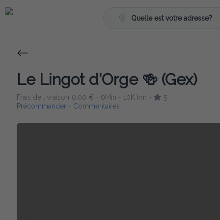
Quelle est votre adresse?
Le Lingot d'Orge 🍻 (Gex)
Frais de livraison
0.00 €
0Min
10K km
5
•
•
•
Précommander
Commentaires
•