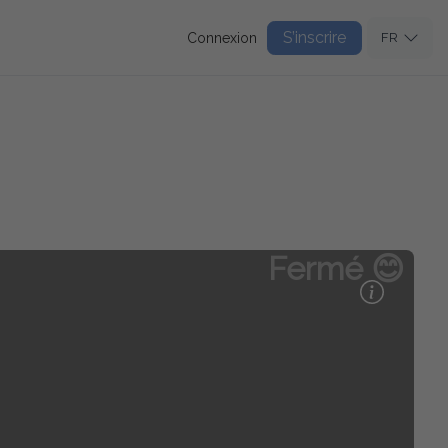
S’inscrire
Connexion
FR
Fermé 😊