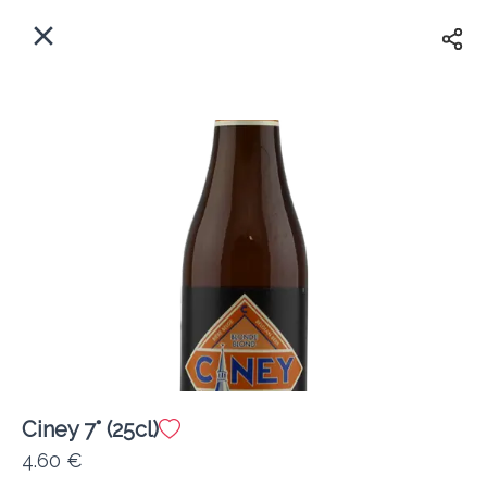
FR
Accueil
Votre adresse ?
Se Connecter
Au plus vite
Livraison
Créer Compte
Ciney 7° (25cl)
Le Lingot d'Orge 🍻 (Gex)
4.60 €
Frais de livraison
0.00 €
0Min
10K km
5
•
•
•