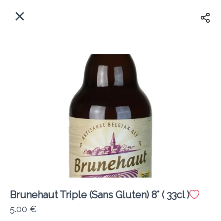
FR
Accueil
Votre adresse ?
Se Connecter
Au plus vite
Livraison
Créer Compte
Brunehaut Triple (Sans Gluten) 8° ( 33cl )
Le Lingot d'Orge 🍻 (Gex)
5.00 €
Frais de livraison
0.00 €
0Min
10K km
5
•
•
•