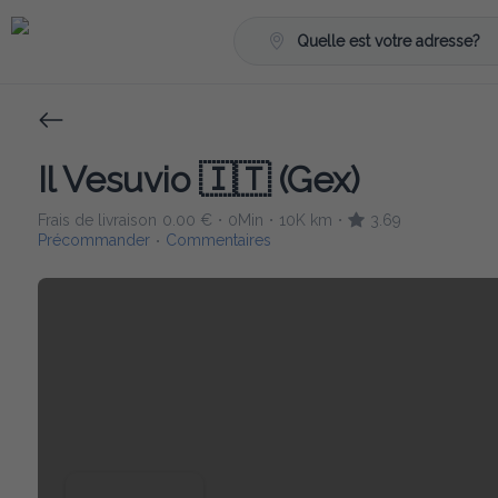
Quelle est votre adresse?
Il Vesuvio 🇮🇹 (Gex)
Frais de livraison
0.00 €
0Min
10K km
3.69
•
•
•
Précommander
Commentaires
•