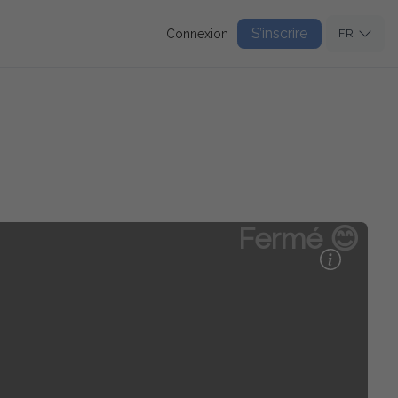
S’inscrire
Connexion
FR
Fermé 😊