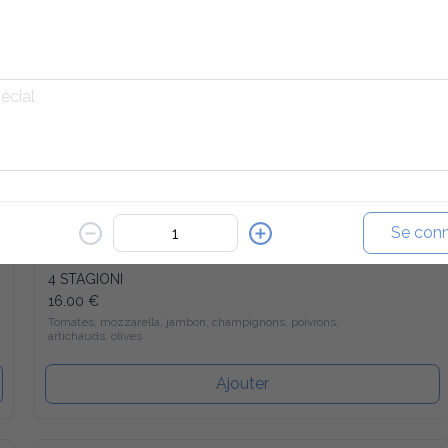
Ajouter
PROSCIUTTO E FUNGHI
16.00 €
Tomates, mozzarella, jambon, champignons
Ajouter
Se conn
4 STAGIONI
16.00 €
Tomates, mozzarella, jambon, champignons, poivrons, 
artichauds, olives
Ajouter