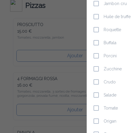
Pizzas
Jambon cru
Huile de truffe
PROSCIUTTO
Roquette
15.00 €
Tomates, mozzarella, jambon
Buffala
Ajouter
Porcini
Zucchine
4 FORMAGGI ROSSA
Crudo
16.00 €
Tomates, mozzarella, 3 sortes de fromages italiens( gorgonzola, 
Salade
provala fumé, ricotta, mozzarella)
Tomate
Ajouter
Origan
DIAVOLA