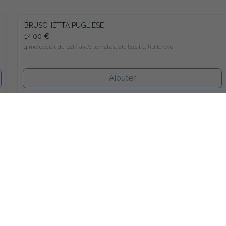
BRUSCHETTA PUGLIESE
14.00 €
4 morceaux de pain avec tomates, ail, basilic, huile evo
Ajouter
Antipasto Fromaggi
15.00 €
Assortiments de fromages italiennes avec miel et confiture
Ajouter
Caprese de buffala
17.00 €