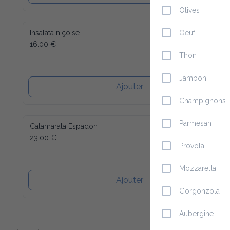
Olives
Insalata niçoise
Oeuf
16.00 €
Thon
Jambon
Ajouter
Champignons
Parmesan
Calamarata Espadon
23.00 €
Provola
Mozzarella
Ajouter
Gorgonzola
Aubergine