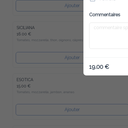
Ajouter
Commentaires
SICILIANA
16.00 €
Tomates, mozzarella, thon, oignons, câpres
Ajouter
19.00 €
ESOTICA
15.00 €
Tomates, mozzarella, jambon, ananas
Ajouter