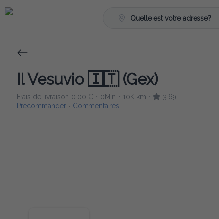
Quelle est votre adresse?
Il Vesuvio 🇮🇹 (Gex)
Frais de livraison
0.00 €
0Min
10K km
3.69
•
•
•
Précommander
Commentaires
•