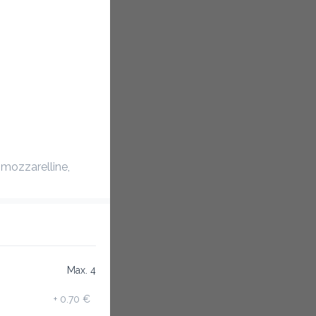
 copeaux de parmesan 
Max. 4
+
0.70 €