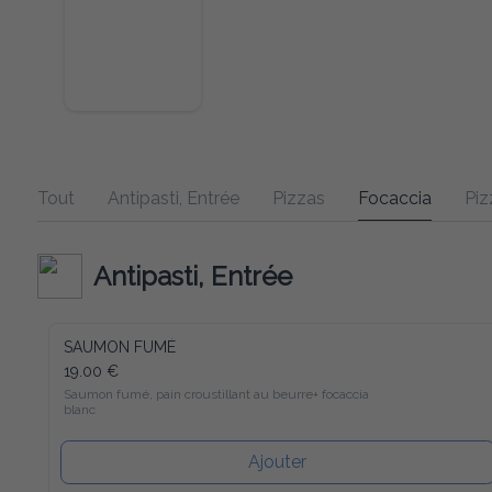
Tout
Antipasti, Entrée
Pizzas
Focaccia
Pizzas D
Antipasti, Entrée
SAUMON FUMÉ
19.00 €
Saumon fumé, pain croustillant au beurre+ focaccia blanc
Ajouter