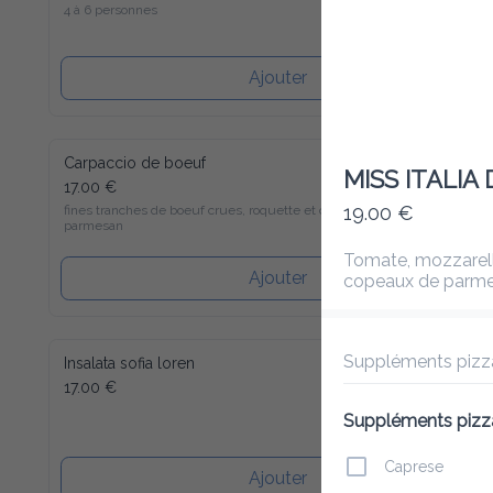
4 à 6 personnes
Ajouter
Carpaccio de boeuf
MISS ITALI
17.00 €
fines tranches de boeuf crues, roquette et copeaux de parmesan
19.00 €
Tomate, mozzarella de
Ajouter
et huile de truffe
Suppléments pizza
Insalata sofia loren
17.00 €
Suppléments pizza
Caprese
Ajouter