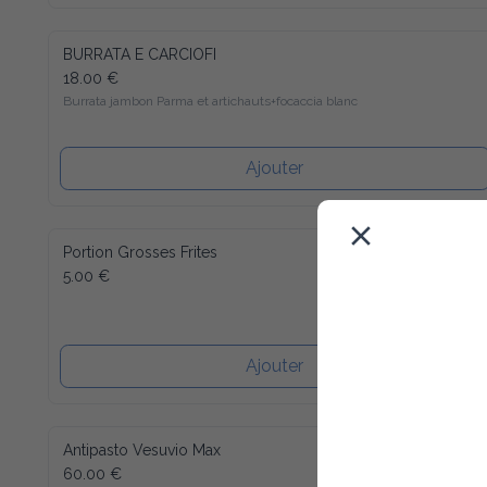
BURRATA E CARCIOFI
18.00 €
Burrata jambon Parma et artichauts+focaccia blanc
Ajouter
Portion Grosses Frites
5.00 €
Ajouter
Antipasto Vesuvio Max
60.00 €