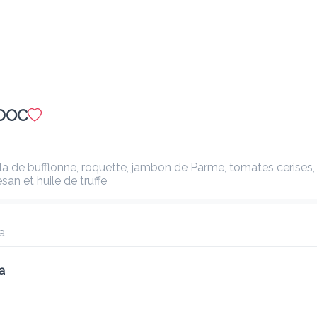
tomates et mozarella di bufflone, huile d'olive extra vierge et 
basilic
Ajouter
Insalata maradonna
A DOC
17.00 €
 bufflonne, roquette, jambon de Parme, tomates cerises, mozzarelline,
Ajouter
Insalata verde
5.00 €
Ajouter