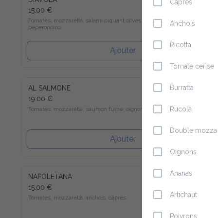
Capres
15.00 €
Tomates, mozzarella, salami piquant,olives et peperoncino
Anchois
Ricotta
Ajouter
Tomate cerise
AL SALMONE
Burratta
19.00 €
Tomates, mozzarella, saumon fumé, oignons, câpres
Rucola
Double mozza
Ajouter
Oignons
Ananas
NAPOLETANA
15.00 €
Artichaut
Tomates, mozzarella, anchois, câpres
Poivrons