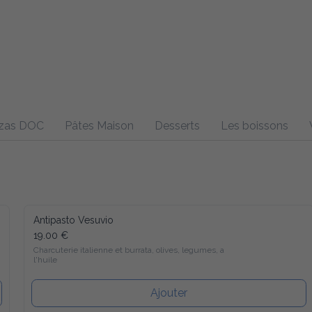
OC
Pâtes Maison
Desserts
Les boissons
Vins
Viand
Antipasto Vesuvio
19.00 €
Charcuterie italienne et burrata, olives, legumes, a l'huile
Ajouter