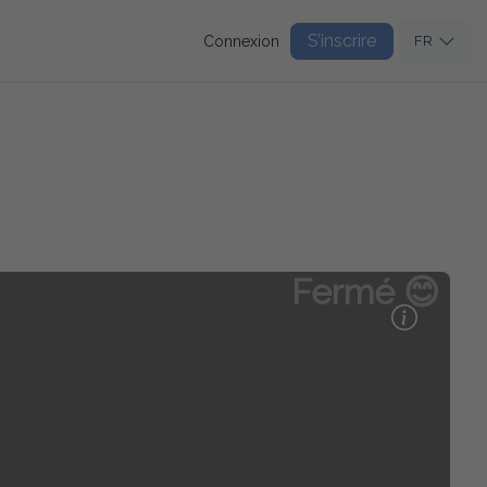
S’inscrire
Connexion
FR
Fermé 😊