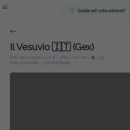
Quelle est votre adresse?
Il Vesuvio 🇮🇹 (Gex)
Frais de livraison
0.00 €
0Min
10K km
3.69
•
•
•
Précommander
Commentaires
•