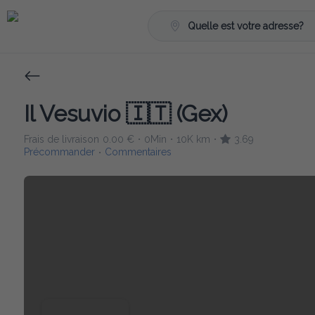
Quelle est votre adresse?
Il Vesuvio 🇮🇹 (Gex)
Frais de livraison
0.00 €
0Min
10K km
3.69
•
•
•
Précommander
Commentaires
•