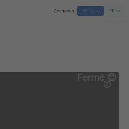
S’inscrire
Connexion
FR
Fermé 😊