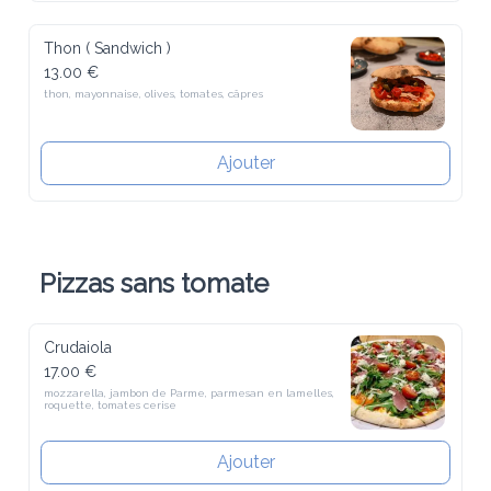
Thon ( Sandwich )
13.00 €
thon, mayonnaise, olives, tomates, câpres
Ajouter
Pizzas sans tomate
Crudaiola
17.00 €
mozzarella, jambon de Parme, parmesan en lamelles, roquette, 
tomates cerise
Ajouter