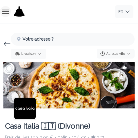
FR
Accueil
Votre adresse ?
Se Connecter
Au plus vite
Livraison
Créer Compte
Casa Italia 🇮🇹 (Divonne)
Frais de livraison
0.00 €
0Min
10K km
3.71
•
•
•