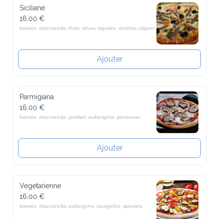
Siciliane
16.00 €
tomate, mozzarella, thon, olives, oignons, anchois, câpres
Ajouter
Parmigiana
16.00 €
tomate, mozzarella, jambon, aubergine, parmesan
Ajouter
Vegetarienne
16.00 €
tomate, mozzarella, aubergine, courgette, poivrons