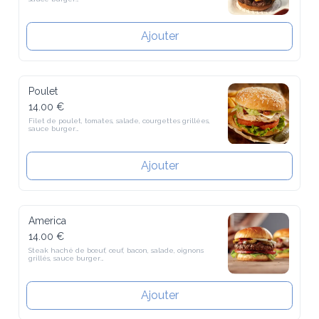
schweppes agrumes, sprite, ice tea citron, ice tea pêche
Ajouter
Poulet
14.00 €
Filet de poulet, tomates, salade, courgettes grillées, sauce burger

Boissons à préciser en commentaire (Menu)

Coca, coca-zéro, oasis, orangina, limonade, schweppes classic, 
schweppes agrumes, sprite, ice tea citron, ice tea pêche
Ajouter
America
14.00 €
Steak haché de bœuf, œuf, bacon, salade, oignons grillés, sauce 
burger

Boissons à préciser en commentaire (Menu)

Coca, coca-zéro, oasis, orangina, limonade, schweppes classic, 
schweppes agrumes, sprite, ice tea citron, ice tea pêche
Ajouter