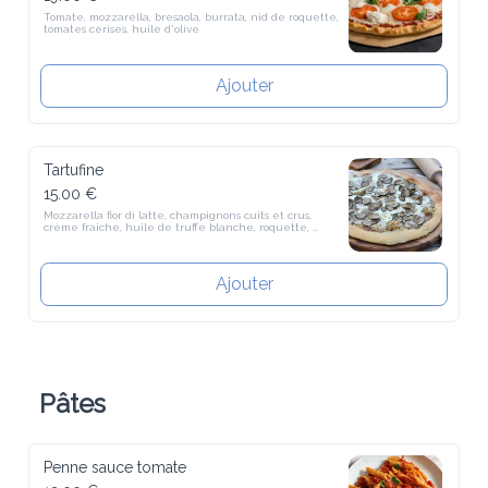
Tomate, mozzarella, bresaola, burrata, nid de roquette, tomates 
cerises, huile d'olive
Ajouter
Tartufine
15.00 €
Mozzarella fior di latte, champignons cuits et crus, crème fraiche, 
huile de truffe blanche, roquette, bufalines.
Ajouter
Pâtes
Penne sauce tomate
13.00 €