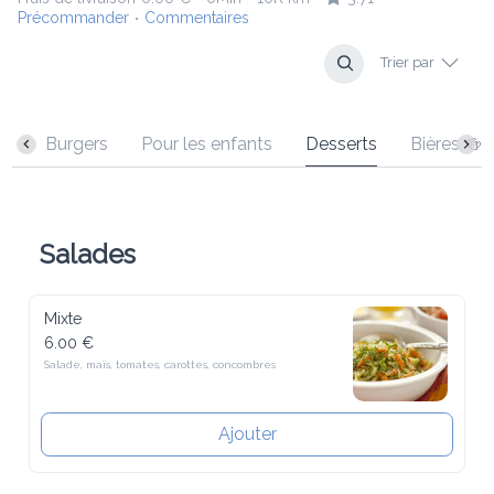
Précommander
Commentaires
•
Trier par
rs
Pour les enfants
Desserts
Bières 🍻
Boissons
Salades
Mixte
6.00 €
Salade, maïs, tomates, carottes, concombres
Ajouter