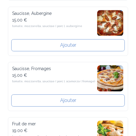
Saucisse, Aubergine
15.00 €
tomate, mozzarella, saucisse ( porc ), aubergine
Ajouter
Saucisse, Fromages
15.00 €
tomate, mozzarella, saucisse ( porc ), scamorza ( fromage)
Ajouter
Fruit de mer
19.00 €
tomate, mozzarella, calamar, palourdes, moules, crevette, huile d'ail