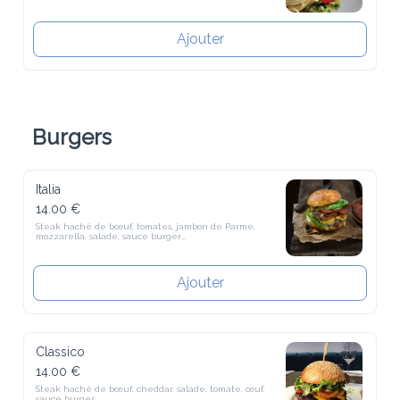
Ajouter
Burgers
Italia
14.00 €
Steak haché de bœuf, tomates, jambon de Parme, mozzarella, salade, 
sauce burger

Boissons à préciser en commentaire (Menu)

Coca, coca-zéro, oasis, orangina, limonade, schweppes classic, 
schweppes agrumes, sprite, ice tea citron, ice tea pêche
Ajouter
Classico
14.00 €
Steak haché de bœuf, cheddar, salade, tomate, œuf, sauce burger

Boissons à préciser en commentaire (Menu)

Coca, coca-zéro, oasis, orangina, limonade, schweppes classic, 