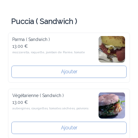
Puccia ( Sandwich )
Parma ( Sandwich )
13.00 €
mozzarella, roquette, jambon de Parme, tomate
Ajouter
Végétarienne ( Sandwich )
13.00 €
aubergines, courgettes, tomates séchées, poivrons
Ajouter