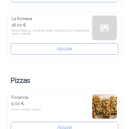
La Romana
18.00 €
MOZZARELLA, JOUE DE PORC (GUANCIALE), PARMESAN, 
OEUF, CRÈME

FRAICHE ET POIVRE
Ajouter
Pizzas
Focaccia
9.00 €
sauce tomate, origan
Ajouter